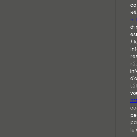
co
Ré
htt
d’i
es
/ l
In
re
ré
inf
d'
tél
vou
ht
ca
pe
pa
le 