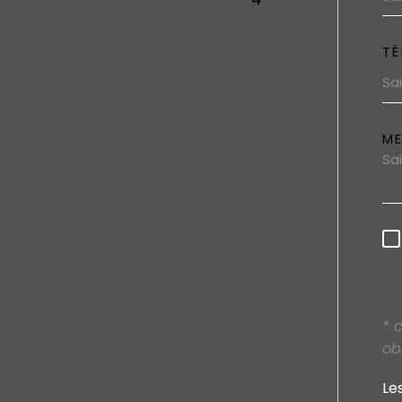
TÉ
M
* 
ob
Le