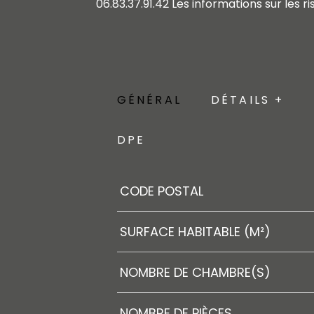
06.83.37.91.42 Les informations sur les 
GÉNÉRAL
DÉTAILS +
DPE
Caractérisque
Valeurs
CODE POSTAL
SURFACE HABITABLE (M²)
NOMBRE DE CHAMBRE(S)
NOMBRE DE PIÈCES