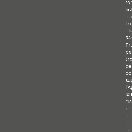
fo
fi
ag
tr
cl
Ré
Tr
pe
tr
de
co
su
l'
la 
di
re
de 
do
co