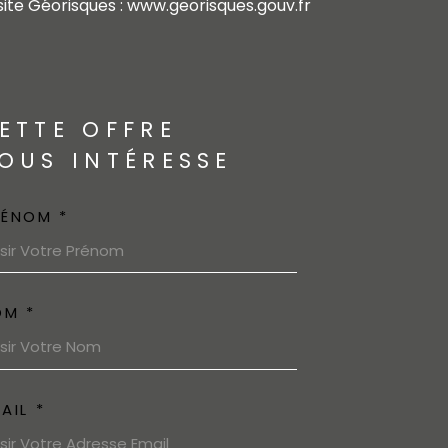
 site Géorisques : www.georisques.gouv.fr
ETTE OFFRE
OUS INTÉRESSE
RÉNOM *
OM *
AIL *