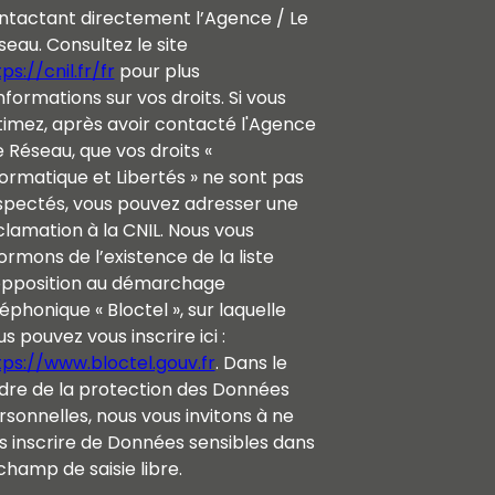
ntactant directement l’Agence / Le
seau. Consultez le site
ps://cnil.fr/fr
pour plus
nformations sur vos droits. Si vous
timez, après avoir contacté l'Agence
e Réseau, que vos droits «
formatique et Libertés » ne sont pas
spectés, vous pouvez adresser une
clamation à la CNIL. Nous vous
ormons de l’existence de la liste
opposition au démarchage
éphonique « Bloctel », sur laquelle
s pouvez vous inscrire ici :
tps://www.bloctel.gouv.fr
. Dans le
dre de la protection des Données
rsonnelles, nous vous invitons à ne
s inscrire de Données sensibles dans
champ de saisie libre.