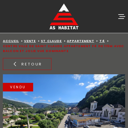
Aller
Aller
Aller
Aller
à
à
au
au
:
la
menu
contenu
recherche
principal
ACCUEIL
VENTES
ACCUEIL
VENTE
ST CLAUDE
APPARTEMENT
T4
CENTRE VILLE DE SAINT CLAUDE APPARTEMENT F4 DE 115M AVEC
BALCON ET JOLIE VUE DOMINANTE
BIENS VE
RETOUR
ESTIMATI
ALERTE E-
VENDU
AGENCE
CONTACT