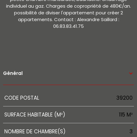
individuel au gaz. Charges de copropriété de 480€/an.
possibilité de diviser l'appartement pour créer 2
appartements. Contact : Alexandre Saillard :
06.83.83.41.75
Général
Caractérisque
Valeurs
CODE POSTAL
39200
SURFACE HABITABLE (M²)
115 M²
NOMBRE DE CHAMBRE(S)
3