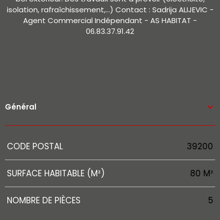
isolation, rafraîchissement,...) Contact : Sadrija ALIJEVIC -
Agent Commercial Indépendant - AS HABITAT -
06.83.37.91.42
Général
Caractérisque
Valeurs
CODE POSTAL
39200
SURFACE HABITABLE (M²)
80 M²
NOMBRE DE PIÈCES
5