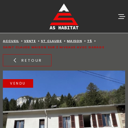
Aller
Aller
Aller
Aller
à
à
au
au
:
la
menu
contenu
recherche
principal
ACCUEIL
VENTES
ACCUEIL
VENTE
ST CLAUDE
MAISON
T5
SAINT CLAUDE MAISON SUR 2 NIVEAUX AVEC GARAGE
BIENS VE
RETOUR
ESTIMATI
VENDU
ALERTE E-
AGENCE
CONTACT