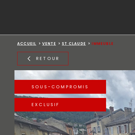
Aller
Aller
Aller
Aller
à
à
au
au
:
la
menu
contenu
recherche
principal
ACCUEIL
VENTE
ST CLAUDE
IMMEUBLE
RETOUR
SOUS-COMPROMIS
EXCLUSIF