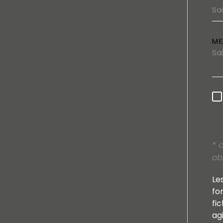
M
* 
ob
Le
fo
fi
ag