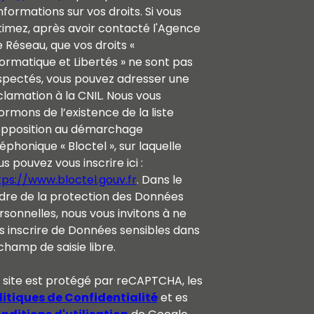
nformations sur vos droits. Si vous
timez, après avoir contacté l'Agence
e Réseau, que vos droits «
formatique et Libertés » ne sont pas
spectés, vous pouvez adresser une
clamation à la CNIL. Nous vous
ormons de l’existence de la liste
opposition au démarchage
éphonique « Bloctel », sur laquelle
s pouvez vous inscrire ici :
tps://www.bloctel.gouv.fr
. Dans le
dre de la protection des Données
rsonnelles, nous vous invitons à ne
s inscrire de Données sensibles dans
champ de saisie libre.
 site est protégé par reCAPTCHA, les
litiques de Confidentialité
et es