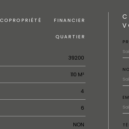
C
COPROPRIÉTÉ
FINANCIER
V
QUARTIER
P
39200
N
110 M²
4
EM
6
NON
TÉ