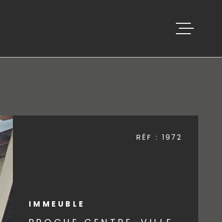
ACCUEIL
VENTES
BIENS VEND
RÉF :
1972
ESTIMATION
ALERTE E-M
IMMEUBLE