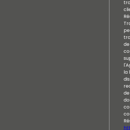
tr
cl
Ré
Tr
pe
tr
de
co
su
l'
la 
di
re
de 
do
co
co
Ré
htt