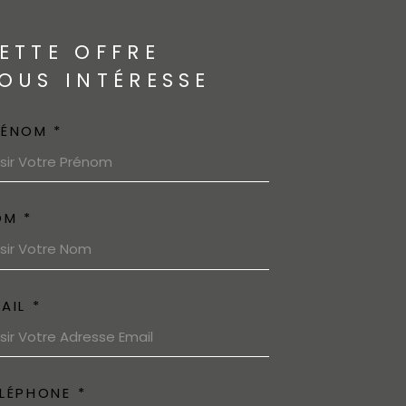
ETTE OFFRE
OUS INTÉRESSE
RÉNOM *
OM *
AIL *
LÉPHONE *