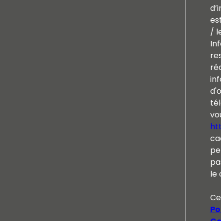
d’i
es
/ l
In
re
ré
inf
d'
tél
vou
ht
ca
pe
pa
le 
Ce
Po