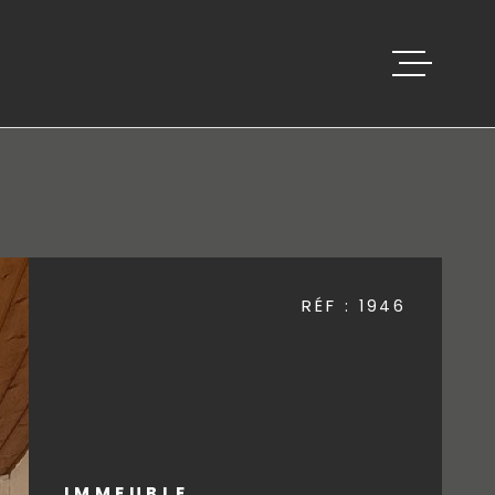
ACCUEIL
VENTES
BIENS VEND
RÉF :
1946
ESTIMATION
ALERTE E-M
IMMEUBLE