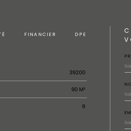
C
TÉ
FINANCIER
DPE
V
P
39200
N
90 M²
6
EM