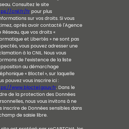
seau. Consultez le site
ps://cnil.fr/fr
pour plus
nformations sur vos droits. Si vous
timez, après avoir contacté l'Agence
e Réseau, que vos droits «
formatique et Libertés » ne sont pas
spectés, vous pouvez adresser une
clamation à la CNIL. Nous vous
ormons de l’existence de la liste
opposition au démarchage
éphonique « Bloctel », sur laquelle
s pouvez vous inscrire ici :
tps://www.bloctel.gouv.fr
. Dans le
dre de la protection des Données
rsonnelles, nous vous invitons à ne
s inscrire de Données sensibles dans
champ de saisie libre.
 site est protégé par reCAPTCHA, les