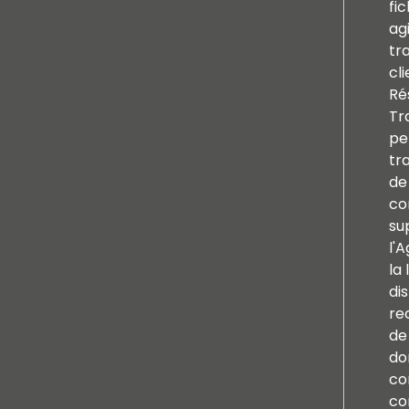
fi
ag
tr
cl
Ré
Tr
pe
tr
de
co
su
l'
la 
di
re
de 
do
co
co