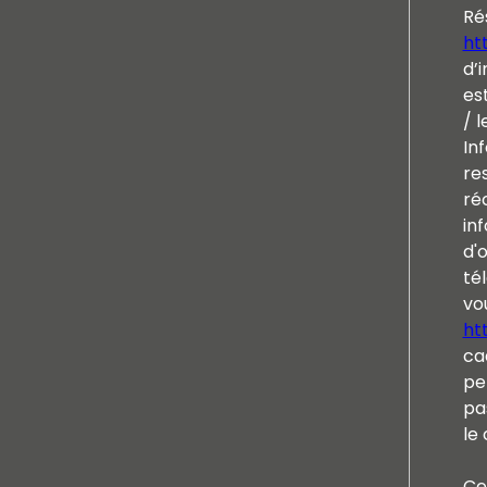
Ré
htt
d’i
es
/ l
In
re
ré
inf
d'
tél
vou
ht
ca
pe
pa
le 
Ce