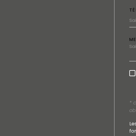
TÉ
M
* 
ob
Le
fo