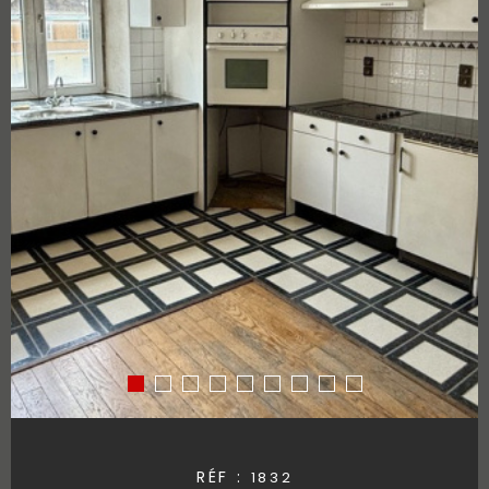
RÉF :
1832