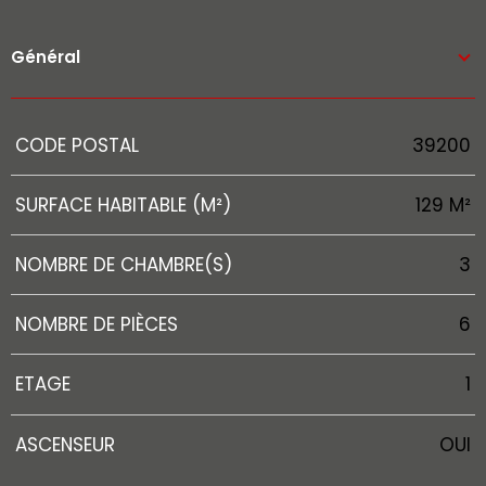
Général
Caractérisque
Valeurs
CODE POSTAL
39200
SURFACE HABITABLE (M²)
129 M²
NOMBRE DE CHAMBRE(S)
3
NOMBRE DE PIÈCES
6
ETAGE
1
ASCENSEUR
OUI