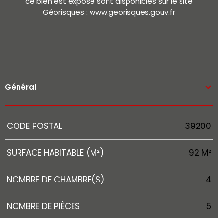
ce bien est exposé sont disponibles sur le site
Géorisques : www.georisques.gouv.fr
Général
Caractérisque
Valeurs
CODE POSTAL
39200
SURFACE HABITABLE (M²)
92 M²
NOMBRE DE CHAMBRE(S)
4
NOMBRE DE PIÈCES
5