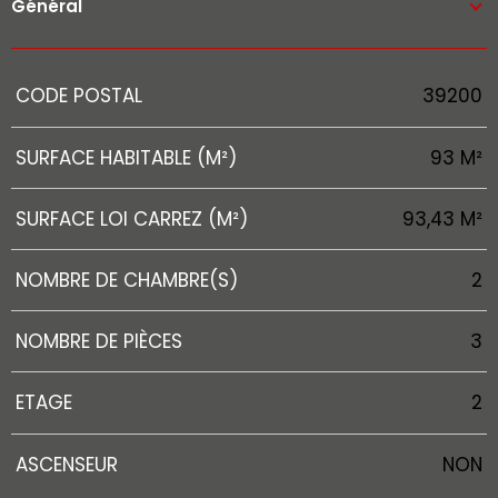
Général
Caractérisque
Valeurs
CODE POSTAL
39200
SURFACE HABITABLE (M²)
93 M²
SURFACE LOI CARREZ (M²)
93,43 M²
NOMBRE DE CHAMBRE(S)
2
NOMBRE DE PIÈCES
3
ETAGE
2
ASCENSEUR
NON