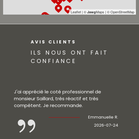
Leaflet
|
©
Maps
|
© OpenStreetMap
Jawg
AVIS CLIENTS
ILS NOUS ONT FAIT
CONFIANCE
J'ai apprécié le coté professionnel de
Ac
monsieur Saillard, très réactif et très
bo
compétent. Je recommande.
d'a
Emmanuelle R.
2026-07-24