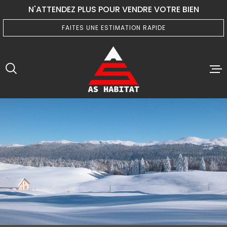
Aller
Aller
Aller
Aller
N'ATTENDEZ PLUS POUR VENDRE VOTRE BIEN
à
à
au
au
:
la
menu
contenu
FAITES UNE ESTIMATION RAPIDE
recherche
principal
ACCUEIL
VENTES
BIENS VE
ESTIMATI
ALERTE E-
AGENCE
CONTACT