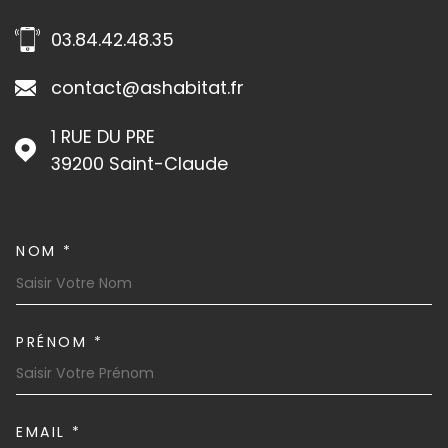
03.84.42.48.35
contact@ashabitat.fr
1 RUE DU PRE
39200
Saint-Claude
NOM *
TRAD_MELTEM_VOSCOORDON
PRÉNOM *
EMAIL *