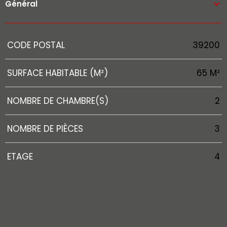
Général
Caractérisque
Valeurs
CODE POSTAL
39200
SURFACE HABITABLE (M²)
65 M²
NOMBRE DE CHAMBRE(S)
2
NOMBRE DE PIÈCES
3
ETAGE
4