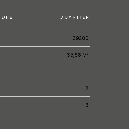
DPE
QUARTIER
39200
35,68 M²
1
2
3