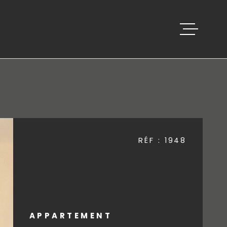
ACCUEIL
VENTES
BIENS VEND
RÉF :
1948
ESTIMATION
ALERTE E-M
APPARTEMENT