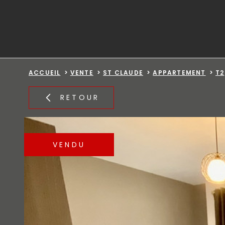
Aller
Aller
Aller
Aller
à
à
au
au
:
la
menu
contenu
recherche
principal
ACCUEIL
VENTE
ST CLAUDE
APPARTEMENT
T2
RETOUR
VENDU