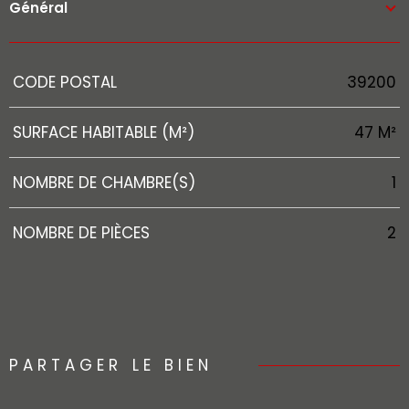
Général
Caractérisque
Valeurs
CODE POSTAL
39200
SURFACE HABITABLE (M²)
47 M²
NOMBRE DE CHAMBRE(S)
1
NOMBRE DE PIÈCES
2
PARTAGER LE BIEN