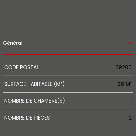
Général
Caractérisque
Valeurs
CODE POSTAL
39200
SURFACE HABITABLE (M²)
38 M²
NOMBRE DE CHAMBRE(S)
1
NOMBRE DE PIÈCES
2