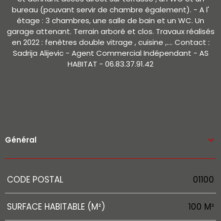
bureau (pouvant servir de chambre également). - A l'
étage : 3 chambres, une salle de bain et un WC. Un
garage attenant. Terrain arboré et clos. Travaux réalisés
en 2022 : fenêtres double vitrage , cuisine ,.... Contact :
Sadrija Alijevic - Agent Commercial Indépendant - AS
HABITAT - 06.83.37.91.42
Général
Caractérisque
Valeurs
CODE POSTAL
01100
SURFACE HABITABLE (M²)
100 M²