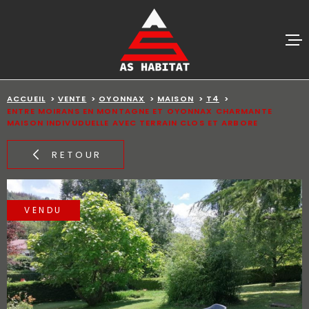
Aller
Aller
Aller
Aller
à
à
au
au
:
la
menu
contenu
recherche
principal
ACCUEIL
VENTES
ACCUEIL
VENTE
OYONNAX
MAISON
T4
ENTRE MOIRANS EN MONTAGNE ET OYONNAX CHARMANTE
MAISON INDIVUDUELLE AVEC TERRAIN CLOS ET ARBORE
BIENS VE
RETOUR
ESTIMATI
ALERTE E-
VENDU
AGENCE
CONTACT