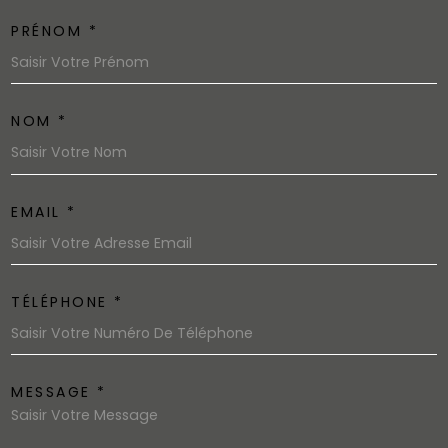
PRÉNOM *
NOM *
EMAIL *
TÉLÉPHONE *
MESSAGE *