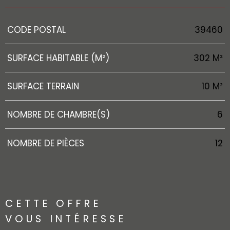
Caractérisque
Valeurs
CODE POSTAL
39460
SURFACE HABITABLE (M²)
302 M²
SURFACE TERRAIN
10 M²
NOMBRE DE CHAMBRE(S)
6
NOMBRE DE PIÈCES
12
CETTE OFFRE
VOUS INTÉRESSE