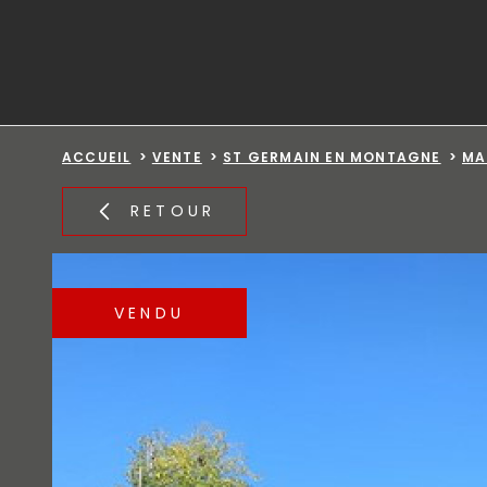
Aller
Aller
Aller
Aller
à
à
au
au
:
la
menu
contenu
recherche
principal
ACCUEIL
VENTE
ST GERMAIN EN MONTAGNE
MA
RETOUR
VENDU