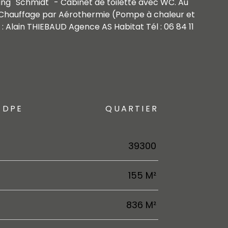
ing ''Schmidt'' - Cabinet de toilette avec WC. Au
t. Chauffage par Aérothermie (Pompe à chaleur et
t : Alain THIEBAUD Agence AS Habitat Tél : 06 84 11
DPE
QUARTIER
39300
155 M²
836 M²