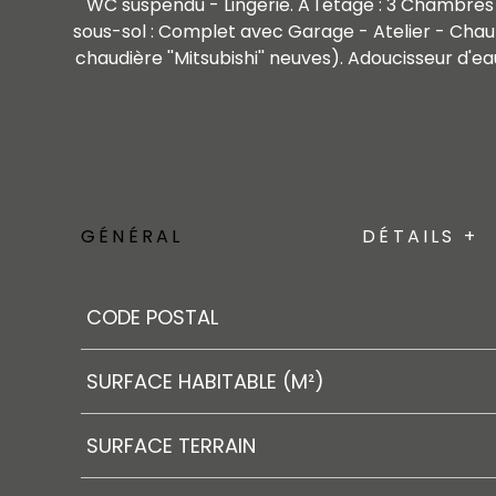
WC suspendu - Lingerie. A l'étage : 3 Chambres s
sous-sol : Complet avec Garage - Atelier - Chau
chaudière ''Mitsubishi'' neuves). Adoucisseur d'ea
GÉNÉRAL
DÉTAILS +
Caractérisque
Valeurs
CODE POSTAL
SURFACE HABITABLE (M²)
SURFACE TERRAIN