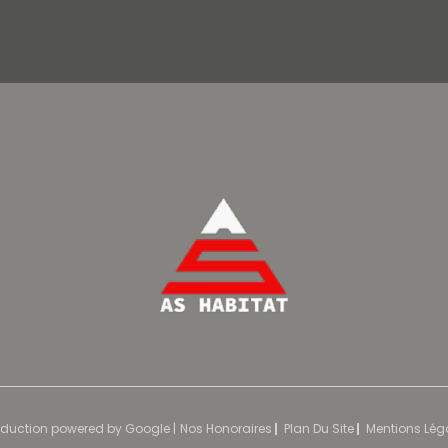
raduction powered by Google |
Nos Honoraires
Plan Du Site
Mentions Lég