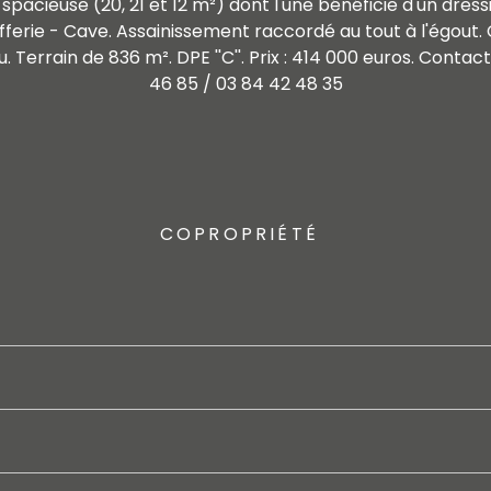
pacieuse (20, 21 et 12 m²) dont l'une bénéficie d'un dress
fferie - Cave. Assainissement raccordé au tout à l'égou
u. Terrain de 836 m². DPE ''C''. Prix : 414 000 euros. Contac
46 85 / 03 84 42 48 35
COPROPRIÉTÉ