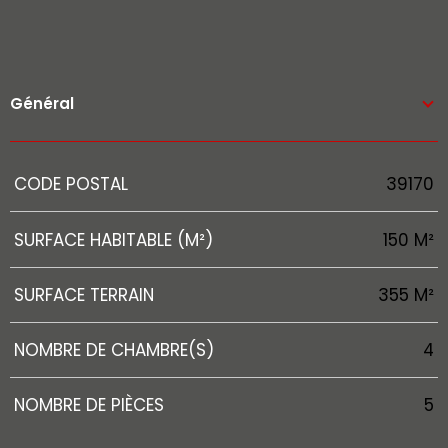
Général
Caractérisque
Valeurs
CODE POSTAL
39170
SURFACE HABITABLE (M²)
150 M²
SURFACE TERRAIN
355 M²
NOMBRE DE CHAMBRE(S)
4
NOMBRE DE PIÈCES
5