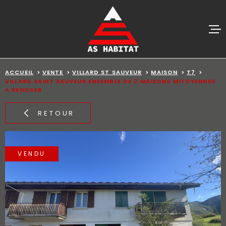
Aller
Aller
Aller
Aller
à
à
au
au
:
la
menu
contenu
recherche
principal
ACCUEIL
VENTES
ACCUEIL
VENTE
VILLARD ST SAUVEUR
MAISON
T7
VILLARD SAINT SAUVEUR ENSEMBLE DE 2 MAISONS MITOYENNES
A RENOVER
BIENS VE
RETOUR
ESTIMATI
ALERTE E-
VENDU
AGENCE
CONTACT