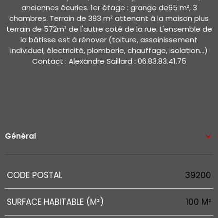
anciennes écuries. 1er étage : grange de65 m², 3
chambres. Terrain de 393 m² attenant à la maison plus
terrain de 572m² de l'autre coté de la rue. L'ensemble de
la bâtisse est à rénover (toiture, assainissement
individuel, électricité, plomberie, chauffage, isolation...)
Contact : Alexandre Saillard : 06.83.83.41.75
Général
Caractérisque
Valeurs
CODE POSTAL
39200
SURFACE HABITABLE (M²)
100 M²