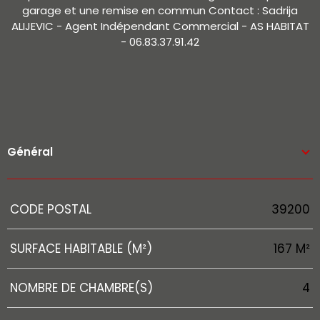
garage et une remise en commun Contact : Sadrija
ALIJEVIC - Agent Indépendant Commercial - AS HABITAT
- 06.83.37.91.42
Général
Caractérisque
Valeurs
CODE POSTAL
39200
SURFACE HABITABLE (M²)
167 M²
NOMBRE DE CHAMBRE(S)
4