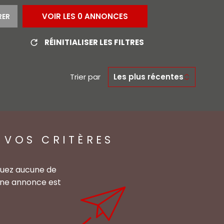
AGENCE
VOIR LES
0
ANNONCES
RER
RÉINITIALISER LES FILTRES
CONTACT
Trier par
Les plus récentes
 VOS CRITÈRES
quez aucune de
 une annonce est