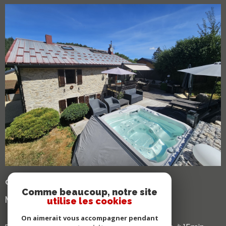
de plain-pied avec le séjour équipée d'un store-banne,
et d'un jacuzzi. Abris voiture indépendant et parking.
Terrain de 1 600m² Chalet indépendant de 60m² construit
en 2025 actuellement exploité en location saisonnière
(revenu locatif d’environ 18 000 € sur les neufs derniers
mois) : cuisine intégrée / séjour donnant sur terrasse, 2
chambres, salle d’eau. Terrain de 1 600 m². Possibilité de
vendre les biens séparément. Contact : Alexandre
VOIR LE BIEN
Saillard : 06.83.83.41.75
CHOUX (39370)
Comme beaucoup, notre site
MAISON DE CHARME EN PIERRE
utilise les cookies
On aimerait vous accompagner pendant