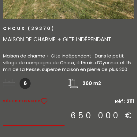
CHOUX (39370)
MAISON DE CHARME + GITE INDÉPENDANT
Maison de charme + Gite indépendant : Dans le petit
village de campagne de Choux, à 15min d’Oyonnax et 15
min de La Pesse, superbe maison en pierre de plus 200
m² habitable + chalet indépendant neuf de 60m² à
usage de location touristique. La maison principale est
6
260 m2
composée d’une magnifique pièce de vie de près de
70m² donnant sur terrasse : cuisine intégrée ouverte sur
Réf :
2111
SÉLECTIONNER
salle à manger et salon en demi-niveau avec poêle à
granulés et mezzanine, 4 chambres (2 chambres avec
650 000 €
petites salles d'eau privatives, une chambre mansardée
et une chambre avec beaucoup cachet), mezzanine,
salle d'eau indépendante, toilettes, chaufferie
(chaudière fioul), petit atelier et cave voûtée. Terrasse