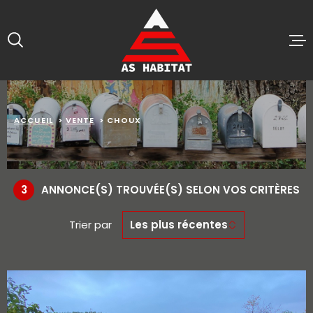
Aller
Aller
Aller
Aller
à
à
au
au
:
la
menu
contenu
recherche
principal
ACCUEIL
VENTES
ACCUEIL
VENTE
CHOUX
BIENS VE
ESTIMATI
3
ANNONCE(S) TROUVÉE(S) SELON VOS CRITÈRES
ALERTE E-
Trier par
Les plus récentes
AGENCE
CONTACT